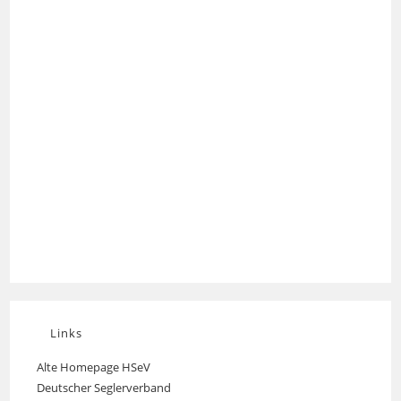
Links
Alte Homepage HSeV
Opens
Deutscher Seglerverband
Opens
in