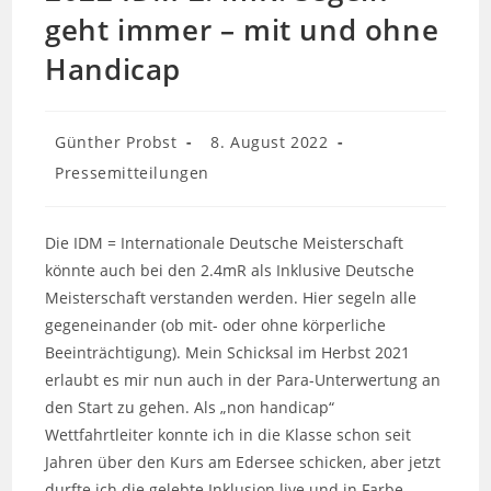
geht immer – mit und ohne
Handicap
Beitrags-
Beitrag
Günther Probst
8. August 2022
Autor:
veröffentlicht:
Beitrags-
Pressemitteilungen
Kategorie:
Die IDM = Internationale Deutsche Meisterschaft
könnte auch bei den 2.4mR als Inklusive Deutsche
Meisterschaft verstanden werden. Hier segeln alle
gegeneinander (ob mit- oder ohne körperliche
Beeinträchtigung). Mein Schicksal im Herbst 2021
erlaubt es mir nun auch in der Para-Unterwertung an
den Start zu gehen. Als „non handicap“
Wettfahrtleiter konnte ich in die Klasse schon seit
Jahren über den Kurs am Edersee schicken, aber jetzt
durfte ich die gelebte Inklusion live und in Farbe