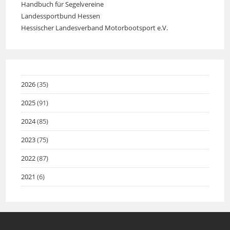
Handbuch für Segelvereine
Opens
in
a
Landessportbund Hessen
Opens
in
a
new
Hessischer Landesverband Motorbootsport e.V.
Opens
in
a
new
tab
in
a
new
tab
a
new
tab
new
tab
tab
2026
(35)
2025
(91)
2024
(85)
2023
(75)
2022
(87)
2021
(6)