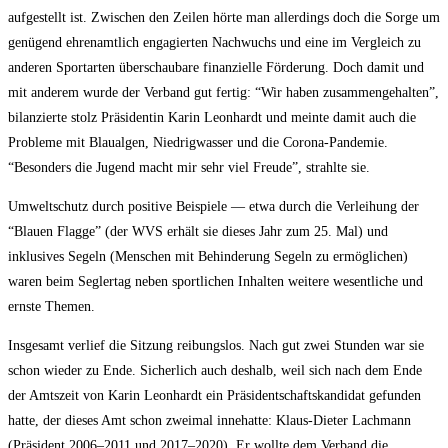
aufgestellt ist. Zwischen den Zeilen hörte man allerdings doch die Sorge um
genügend ehrenamtlich engagierten Nachwuchs und eine im Vergleich zu
anderen Sportarten überschaubare finanzielle Förderung. Doch damit und
mit anderem wurde der Verband gut fertig: “Wir haben zusammengehalten”,
bilanzierte stolz Präsidentin Karin Leonhardt und meinte damit auch die
Probleme mit Blaualgen, Niedrigwasser und die Corona-Pandemie.
“Besonders die Jugend macht mir sehr viel Freude”, strahlte sie.
Umweltschutz durch positive Beispiele — etwa durch die Verleihung der
“Blauen Flagge” (der WVS erhält sie dieses Jahr zum 25. Mal) und
inklusives Segeln (Menschen mit Behinderung Segeln zu ermöglichen)
waren beim Seglertag neben sportlichen Inhalten weitere wesentliche und
ernste Themen.
Insgesamt verlief die Sitzung reibungslos. Nach gut zwei Stunden war sie
schon wieder zu Ende. Sicherlich auch deshalb, weil sich nach dem Ende
der Amtszeit von Karin Leonhardt ein Präsidentschaftskandidat gefunden
hatte, der dieses Amt schon zweimal innehatte: Klaus-Dieter Lachmann
(Präsident 2006–2011 und 2017–2020). Er wollte dem Verband die