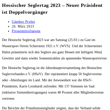
Hessischer Seglertag 2023 – Neuer Präsident
ist Doppelvorgänger
Beitrags-
Günther Probst
Autor:
Beitrag
26. März 2023
veröffentlicht:
Beitrags-
Pressemitteilungen
Kategorie:
Der Hessische Seglertag 2023 war am Samstag (25.03.) zu Gast im
Wassersport-Verein Schierstein 1921 e.V. (WVS). Und der Schiersteiner
Hafen präsentierte sich den Seglern aus ganz Hessen mit heftigem Wind,
Gewitter und dann wieder Sonnenstrahlen als spannendes Wassersportrevier.
Der Hessische Seglertag ist die Jahreshauptversammlung des Hessischen
Seglerverbandes e.V. (HSeV). Der repräsentiert knapp 50 Seglervereine
oder ‑Abteilungen im Land. Mit der Anwesenheit war die HSeV-
Präsidentin, Karin Leonhardt zufrieden: Mit 137 Stimmen im Saal
(inklusive Stimmübertragungen) waren 48 Prozent aller Mitgliedsvereine
vertreten.
Die Berichte der Präsidiumsmitglieder zeigten, dass der Verband solide