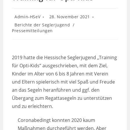
Beitrags-
Beitrag
Admin-HSeV
28. November 2021
Autor:
veröffentlicht:
Beitrags-
Berichte der Seglerjugend
/
Kategorie:
Pressemitteilungen
2019 hatte die Hessische Seglerjugend „Training
für Opti-Kids“ ausgeschrieben, mit dem Ziel,
Kinder im Alter von 6 bis 8 Jahren mit Verein
und Eltern spielerisch mit viel Spaß und Freude
an das Segeln heranführen und ggf. den
Übergang zum Regattasegeln zu unterstützen
und zu erleichtern.
Coronabedingt konnten 2020 kaum
Maßnahmen durchgeführt werden. Aber