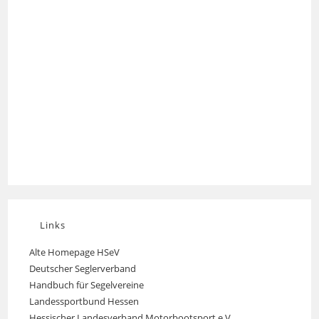
Links
Alte Homepage HSeV
Opens
Deutscher Seglerverband
Opens
in
Handbuch für Segelvereine
Opens
in
a
Landessportbund Hessen
Opens
in
a
new
Hessischer Landesverband Motorbootsport e.V.
Opens