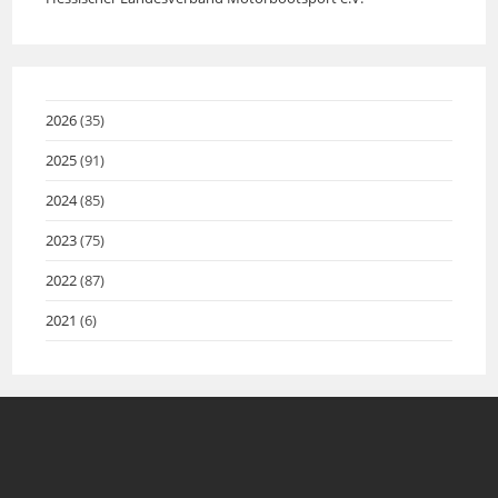
in
a
new
tab
in
a
new
tab
a
new
tab
new
tab
tab
2026
(35)
2025
(91)
2024
(85)
2023
(75)
2022
(87)
2021
(6)