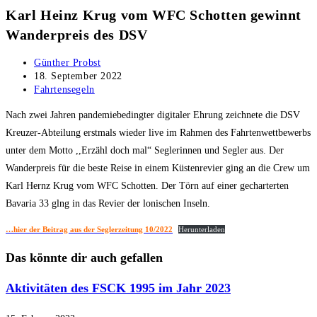
Karl Heinz Krug vom WFC Schotten gewinnt
Wanderpreis des DSV
Beitrags-
Günther Probst
Autor:
Beitrag
18. September 2022
veröffentlicht:
Beitrags-
Fahrtensegeln
Kategorie:
Nach zwei Jahren pandemiebedingter digitaler Ehrung zeichnete die DSV
Kreuzer-Abteilung erstmals wieder live im Rahmen des Fahrtenwettbewerbs
unter dem Motto ,,Erzähl doch mal“ Seglerinnen und Segler aus. Der
Wanderpreis für die beste Reise in einem Küstenrevier ging an die Crew um
Karl Hernz Krug vom WFC Schotten. Der Törn auf einer gecharterten
Bavaria 33 glng in das Revier der lonischen Inseln.
…hier der Beitrag aus der Seglerzeitung 10/2022
Herunterladen
Das könnte dir auch gefallen
Aktivitäten des FSCK 1995 im Jahr
2023