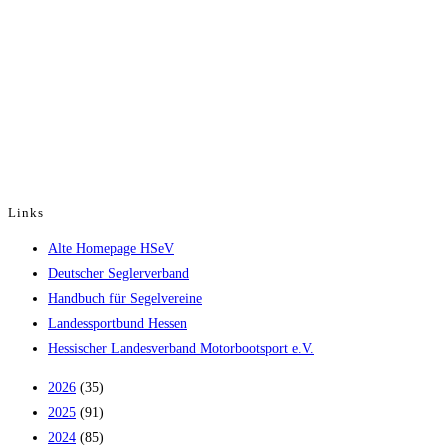
Links
Opens
Alte Homepage HSeV
in
Opens
Deutscher Seglerverband
a
in
Opens
Handbuch für Segelvereine
new
Opens
a
in
Landessportbund Hessen
tab
in
new
a
Opens
Hessischer Landesverband Motorbootsport e.V.
a
tab
new
in
2026
(35)
new
tab
a
2025
(91)
tab
new
2024
(85)
tab