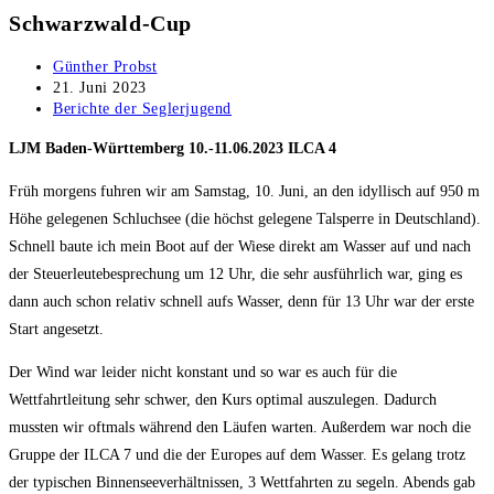
Schwarzwald-Cup
Beitrags-
Günther Probst
Autor:
Beitrag
21. Juni 2023
veröffentlicht:
Beitrags-
Berichte der Seglerjugend
Kategorie:
LJM Baden-Württemberg 10.-11.06.2023 ILCA 4
Früh morgens fuhren wir am Samstag, 10. Juni, an den idyllisch auf 950 m
Höhe gelegenen Schluchsee (die höchst gelegene Talsperre in Deutschland).
Schnell baute ich mein Boot auf der Wiese direkt am Wasser auf und nach
der Steuerleutebesprechung um 12 Uhr, die sehr ausführlich war, ging es
dann auch schon relativ schnell aufs Wasser, denn für 13 Uhr war der erste
Start angesetzt.
Der Wind war leider nicht konstant und so war es auch für die
Wettfahrtleitung sehr schwer, den Kurs optimal auszulegen. Dadurch
mussten wir oftmals während den Läufen warten. Außerdem war noch die
Gruppe der ILCA 7 und die der Europes auf dem Wasser. Es gelang trotz
der typischen Binnenseeverhältnissen, 3 Wettfahrten zu segeln. Abends gab