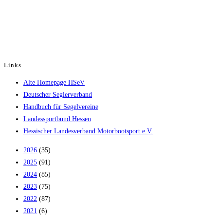
Links
Opens
Alte Homepage HSeV
in
Opens
Deutscher Seglerverband
a
in
Opens
Handbuch für Segelvereine
new
Opens
a
in
Landessportbund Hessen
tab
in
new
a
Opens
Hessischer Landesverband Motorbootsport e.V.
a
tab
new
in
2026
(35)
new
tab
a
2025
(91)
tab
new
2024
(85)
tab
2023
(75)
2022
(87)
2021
(6)