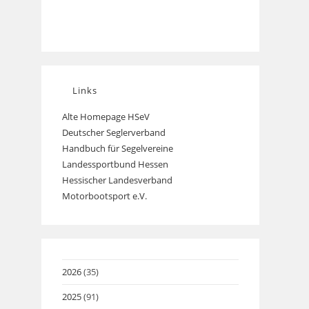
Links
Alte Homepage HSeV
Opens
Deutscher Seglerverband
Opens
in
Handbuch für Segelvereine
Opens
in
a
Landessportbund Hessen
Opens
in
a
new
Hessischer Landesverband
in
a
new
tab
Motorbootsport e.V.
Opens
a
new
tab
in
new
tab
a
tab
new
tab
2026
(35)
2025
(91)