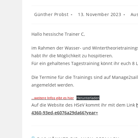
Beitrags-
Beitrag
Beit
Günther Probst
13. November 2023
Aus
Autor:
veröffentlicht:
Kate
Hallo hessische Trainer C,
im Rahmen der Wasser- und Wintertheorietrainings
habt Ihr die Möglichkeit zu hospitieren.
Für ein gehaltenes Tagestraining könnt ihr euch 8 
Die Termine für die Trainings sind auf Manage2sail
angemeldet werden.
…weitere Infos gibt es hier
Herunterladen
Auf die Website des HSeV kommt ihr mit dem Link
4360-93ed-e6076a29da66?year=