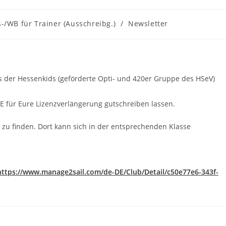
rags-
-/WB für Trainer (Ausschreibg.)
/
Newsletter
gorie:
 der Hessenkids (geförderte Opti- und 420er Gruppe des HSeV)
LE für Eure Lizenzverlängerung gutschreiben lassen.
 zu finden. Dort kann sich in der entsprechenden Klasse
https://www.manage2sail.com/de-DE/Club/Detail/c50e77e6-343f-