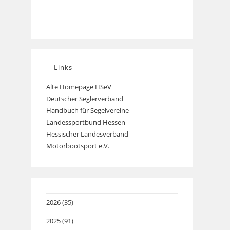
Links
Alte Homepage HSeV
Opens
Deutscher Seglerverband
Opens
in
Handbuch für Segelvereine
Opens
in
a
Landessportbund Hessen
Opens
in
a
new
Hessischer Landesverband
in
a
new
tab
Motorbootsport e.V.
Opens
a
new
tab
in
new
tab
a
tab
new
tab
2026
(35)
2025
(91)