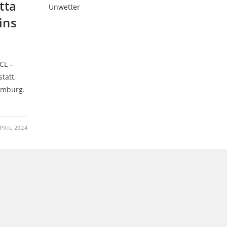
tta
ins
CL –
tatt,
emburg.
APRIL 2024