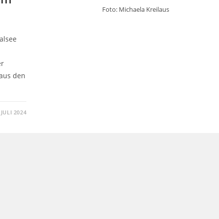
Foto: Michaela Kreilaus
alsee
er
 aus den
 JULI 2024