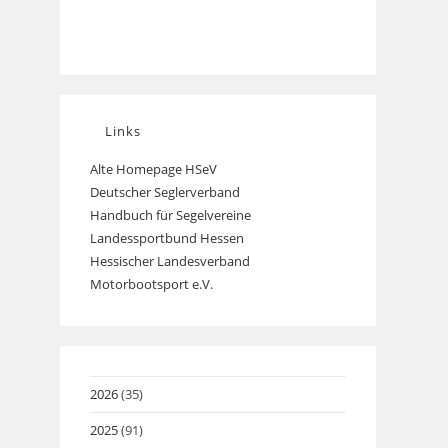
Links
Alte Homepage HSeV
Opens
Deutscher Seglerverband
Opens
in
Handbuch für Segelvereine
Opens
in
a
Landessportbund Hessen
Opens
in
a
new
Hessischer Landesverband
in
a
new
tab
Motorbootsport e.V.
Opens
a
new
tab
in
new
tab
a
tab
new
tab
2026
(35)
2025
(91)