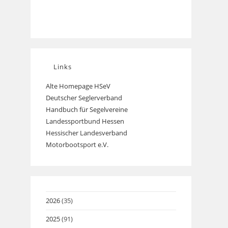
Links
Alte Homepage HSeV
Opens
Deutscher Seglerverband
Opens
in
Handbuch für Segelvereine
Opens
in
a
Landessportbund Hessen
Opens
in
a
new
Hessischer Landesverband
in
a
new
tab
Motorbootsport e.V.
Opens
a
new
tab
in
new
tab
a
tab
new
tab
2026
(35)
2025
(91)