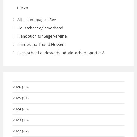
Links
Alte Homepage HSeV
Opens
in
Deutscher Seglerverband
Opens
a
in
Handbuch für Segelvereine
Opens
new
a
in
Landessportbund Hessen
Opens
tab
new
a
in
Hessischer Landesverband Motorbootsport e.V.
Opens
tab
new
a
in
tab
new
a
tab
new
tab
2026
(35)
2025
(91)
2024
(85)
2023
(75)
2022
(87)