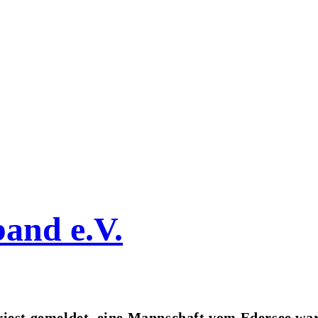
band e.V.
riest gemeldet, eine Mannschaft vom Edersee war