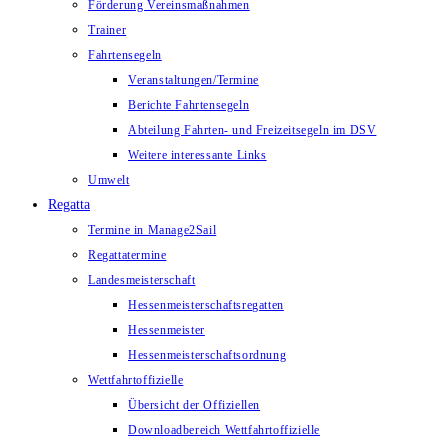
Förderung Vereinsmaßnahmen
Trainer
Fahrtensegeln
Veranstaltungen/Termine
Berichte Fahrtensegeln
Abteilung Fahrten- und Freizeitsegeln im DSV
Weitere interessante Links
Umwelt
Regatta
Termine in Manage2Sail
Regattatermine
Landesmeisterschaft
Hessenmeisterschaftsregatten
Hessenmeister
Hessenmeisterschaftsordnung
Wettfahrtoffizielle
Übersicht der Offiziellen
Downloadbereich Wettfahrtoffizielle