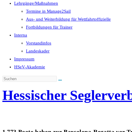
Lehrgänge/Maßnahmen
Termine in Manage2Sail
Aus- und Weiterbildung für Wettfahrtoffizielle
Fortbildungen für Trainer
Interna
Vorstandinfos
Landeskader
Impressum
HSeV-Akademie
Hessischer Seglerver
1.773 Boote haben zur Barcolona-Regatta vor T