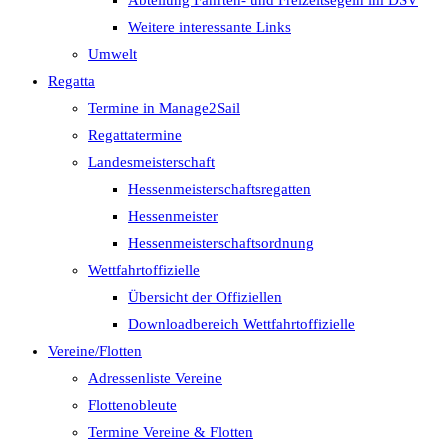
Abteilung Fahrten- und Freizeitsegeln im DSV
Weitere interessante Links
Umwelt
Regatta
Termine in Manage2Sail
Regattatermine
Landesmeisterschaft
Hessenmeisterschaftsregatten
Hessenmeister
Hessenmeisterschaftsordnung
Wettfahrtoffizielle
Übersicht der Offiziellen
Downloadbereich Wettfahrtoffizielle
Vereine/Flotten
Adressenliste Vereine
Flottenobleute
Termine Vereine & Flotten