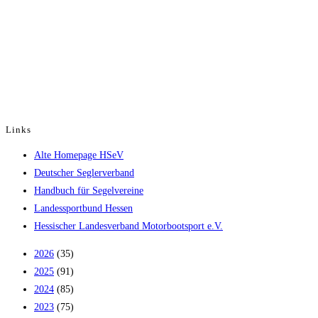
Links
Opens
Alte Homepage HSeV
in
Opens
Deutscher Seglerverband
a
in
Opens
Handbuch für Segelvereine
new
Opens
a
in
Landessportbund Hessen
tab
in
new
a
Opens
Hessischer Landesverband Motorbootsport e.V.
a
tab
new
in
2026
(35)
new
tab
a
2025
(91)
tab
new
2024
(85)
tab
2023
(75)