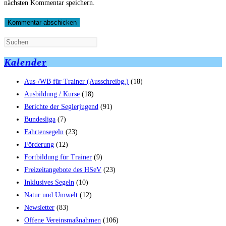
nächsten Kommentar speichern.
zum
Adresse
URL
Kommentieren
zum
ein
ein
Kommentieren
(optional)
ein
Kalende
r
Aus-/WB für Trainer (Ausschreibg.)
(18)
Ausbildung / Kurse
(18)
Berichte der Seglerjugend
(91)
Bundesliga
(7)
Fahrtensegeln
(23)
Förderung
(12)
Fortbildung für Trainer
(9)
Freizeitangebote des HSeV
(23)
Inklusives Segeln
(10)
Natur und Umwelt
(12)
Newsletter
(83)
Offene Vereinsmaßnahmen
(106)