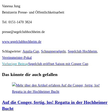
Vanessa Jung
Beisitzerin Presse- und Öffentlichkeitsarbeit
Tel. 0151-1470 3824
presse@segelclubhochheim.de
www.segelclubhochheim.de
Schlagwörter
:
Aquila-Cup
,
Schnupperselgeln
,
Segelclub Hochheim
,
Vereinsmeister-Pokal
Weitere
Vorheriger Beitrag
Segelclub eröffnet Saison mit Conger Cup
Artikel
Das könnte dir auch gefallen
ansehen
Auf die Conger, fertig, los! Regatta in der Hochheimer
Bucht