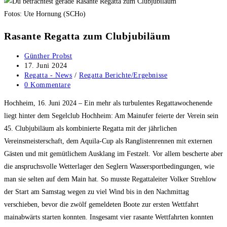
Fotos: Ute Hornung (SCHo)
Rasante Regatta zum Clubjubiläum
Beitrags-
Günther Probst
Autor:
Beitrag
17. Juni 2024
veröffentlicht:
Beitrags-
Regatta - News
/
Regatta Berichte/Ergebnisse
Kategorie:
Beitrags-
0 Kommentare
Kommentare:
Hochheim, 16. Juni 2024 – Ein mehr als turbulentes Regattawochenende
liegt hinter dem Segelclub Hochheim: Am Mainufer feierte der Verein sein
45. Clubjubiläum als kombinierte Regatta mit der jährlichen
Vereinsmeisterschaft, dem Aquila-Cup als Ranglistenrennen mit externen
Gästen und mit gemütlichem Ausklang im Festzelt. Vor allem bescherte aber
die anspruchsvolle Wetterlager den Seglern Wassersportbedingungen, wie
man sie selten auf dem Main hat. So musste Regattaleiter Volker Strehlow
der Start am Samstag wegen zu viel Wind bis in den Nachmittag
verschieben, bevor die zwölf gemeldeten Boote zur ersten Wettfahrt
mainabwärts starten konnten. Insgesamt vier rasante Wettfahrten konnten