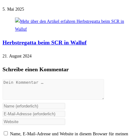
5. Mai 2025
Herbstregatta beim SCR in Walluf
21. August 2024
Schreibe einen Kommentar
Kommentar
Gib
deinen
Gib
Namen
deine
Gib
oder
E-
deine
Name, E-Mail-Adresse und Website in diesem Browser für meinen
Benutzernamen
Mail-
Website-