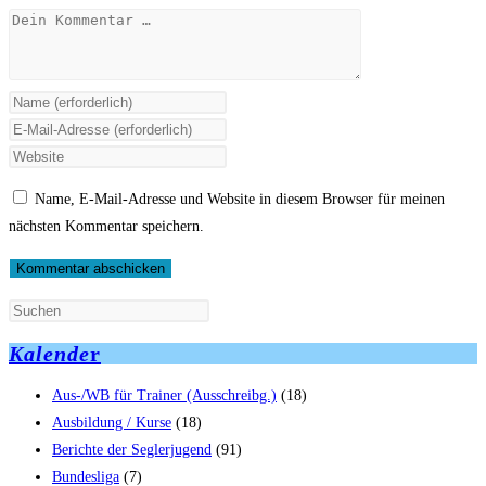
Kommentar
Gib
deinen
Gib
Namen
deine
Gib
oder
E-
deine
Name, E-Mail-Adresse und Website in diesem Browser für meinen
Benutzernamen
Mail-
Website-
nächsten Kommentar speichern.
zum
Adresse
URL
Kommentieren
zum
ein
ein
Kommentieren
(optional)
ein
Kalende
r
Aus-/WB für Trainer (Ausschreibg.)
(18)
Ausbildung / Kurse
(18)
Berichte der Seglerjugend
(91)
Bundesliga
(7)