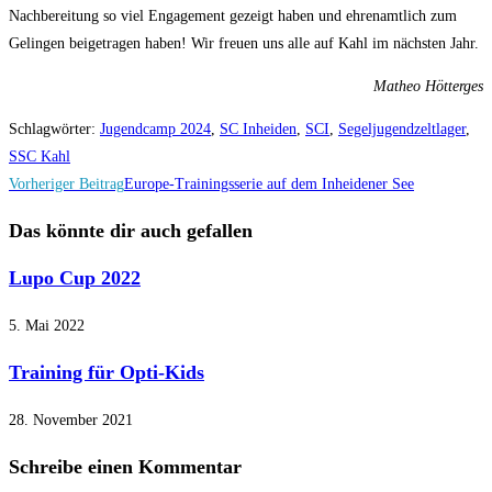
Nachbereitung so viel Engagement gezeigt haben und ehrenamtlich zum
Gelingen beigetragen haben! Wir freuen uns alle auf Kahl im nächsten Jahr.
Matheo Hötterges
Schlagwörter
:
Jugendcamp 2024
,
SC Inheiden
,
SCI
,
Segeljugendzeltlager
,
SSC Kahl
Weitere
Vorheriger Beitrag
Europe-Trainingsserie auf dem Inheidener See
Artikel
Das könnte dir auch gefallen
ansehen
Lupo Cup 2022
5. Mai 2022
Training für Opti-Kids
28. November 2021
Schreibe einen Kommentar