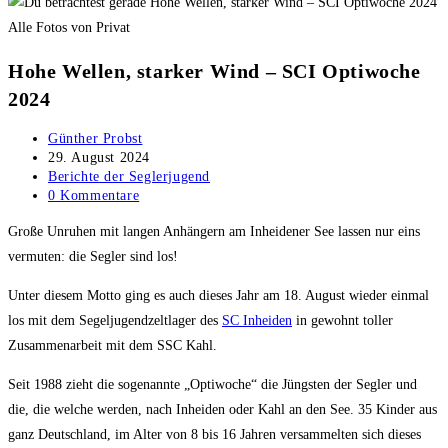
Alle Fotos von Privat
Hohe Wellen, starker Wind – SCI Optiwoche
2024
Beitrags-
Günther Probst
Autor:
Beitrag
29. August 2024
veröffentlicht:
Beitrags-
Berichte der Seglerjugend
Kategorie:
Beitrags-
0 Kommentare
Kommentare:
Große Unruhen mit langen Anhängern am Inheidener See lassen nur eins
vermuten: die Segler sind los!
Unter diesem Motto ging es auch dieses Jahr am 18. August wieder einmal
los mit dem Segeljugendzeltlager des
SC Inheiden
in gewohnt toller
Zusammenarbeit mit dem SSC Kahl.
Seit 1988 zieht die sogenannte „Optiwoche“ die Jüngsten der Segler und
die, die welche werden, nach Inheiden oder Kahl an den See. 35 Kinder aus
ganz Deutschland, im Alter von 8 bis 16 Jahren versammelten sich dieses