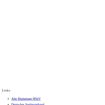
Links
Opens
Alte Homepage HSeV
in
Opens
Deutscher Seglerverband