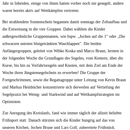
Jahr in Inheiden, einige von ihnen hatten vorher noch nie gesegelt, andere
waren bereits aktiv auf Wettkämpfen vertreten.
Bei strahlendem Sonnenschein begannen damit sonntags der Zeltaufbau und
die Einweisung in die vier Gruppen. Dabei wählten die Kinder
außergewöhnliche Gruppennamen, wie bspw. „Jochen auf die 1“ oder „Die
schwarzen untoten blutgetränkten Waschlappen“. Die beiden
Anfängergruppen, geleitet von Wibke Koska und Marco Braun, lernten in
der folgenden Woche die Grundlagen des Segelns, vom Kentern, über die
Kurse, bis hin zu Vorfahrtsregeln und Knoten, mit dem Ziel am Ende der
Woche ihren Jüngstensegelschein zu erwerben! Die Gruppe der
Fortgeschrittenen, sowie die Regattagruppe unter Leitung von Kevin Braun
und Markus Heinbücher konzentrierte sich derweilen auf Vertiefung der
Segelpraxis bei Wenig- und Starkwind und auf Wettkampfstrategien im
Optimisten.
Zur Anregung des Kreislaufs, fand wie immer täglich der allzeit beliebte
Frühsport statt. Danach stürzten sich die Kinder hungrig auf das von
unseren Köchen, Jochen Brune und Lars Goll, zubereitete Frühstück.