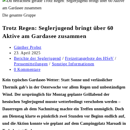
Die gesamte Gruppe
Trotz Regen: Seglerjugend bringt über 60
Aktive am Gardasee zusammen
Beitrags-
Günther Probst
Autor:
Beitrag
23. April 2025
veröffentlicht:
Beitrags-
Berichte der Seglerjugend
/
Freizeitangebote des HSeV
/
Kategorie:
Pressemitteilungen
/
Sonstige Informationen
Beitrags-
0 Kommentare
Kommentare:
Kein typisches Gardasee-Wetter: Statt Sonne und verlässlicher
Thermik gab’s in der Osterwoche vor allem Regen und unbeständigen
Wind. Der ursprünglich für Montag geplante Grillabend der
hessischen Seglerjugend musste wetterbedingt verschoben werden –
Dauerregen ab dem Nachmittag machte ein Treffen unmöglich. Doch
am Dienstag klarte es pünktlich zwei Stunden vor Beginn endlich auf,
und die Aktion konnte wie geplant auf dem Campingplatz Maroadi in