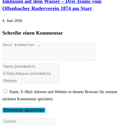
Inklusion auf dem Wasser – Drei Teams vom
Offenbacher Ruderverein 1874 am Start
4. Juni 2026
Schreibe einen Kommentar
Kommentar
Gib
deinen
Gib
Namen
deine
Gib
oder
E-
deine
Name, E-Mail-Adresse und Website in diesem Browser für meinen
Benutzernamen
Mail-
Website-
nächsten Kommentar speichern.
zum
Adresse
URL
Kommentieren
zum
ein
ein
Kommentieren
(optional)
ein