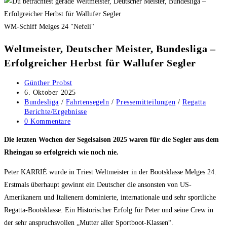
WM-Schiff Melges 24 "Nefeli"
Weltmeister, Deutscher Meister, Bundesliga –
Erfolgreicher Herbst für Wallufer Segler
Beitrags-
Günther Probst
Autor:
Beitrag
6. Oktober 2025
veröffentlicht:
Beitrags-
Bundesliga
/
Fahrtensegeln
/
Pressemitteilungen
/
Regatta
Kategorie:
Berichte/Ergebnisse
Beitrags-
0 Kommentare
Kommentare:
Die letzten Wochen der Segelsaison 2025 waren für die Segler aus dem
Rheingau so erfolgreich wie noch nie.
Peter KARRIÉ wurde in Triest Weltmeister in der Bootsklasse Melges 24.
Erstmals überhaupt gewinnt ein Deutscher die ansonsten von US-
Amerikanern und Italienern dominierte, internationale und sehr sportliche
Regatta-Bootsklasse. Ein Historischer Erfolg für Peter und seine Crew in
der sehr anspruchsvollen „Mutter aller Sportboot-Klassen“.