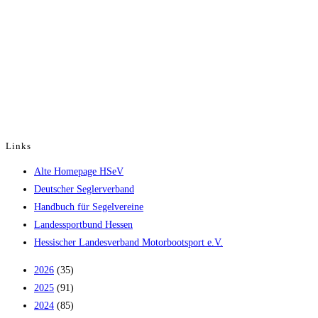
Links
Opens
Alte Homepage HSeV
in
Opens
Deutscher Seglerverband
a
in
Opens
Handbuch für Segelvereine
new
Opens
a
in
Landessportbund Hessen
tab
in
new
a
Opens
Hessischer Landesverband Motorbootsport e.V.
a
tab
new
in
2026
(35)
new
tab
a
2025
(91)
tab
new
2024
(85)
tab