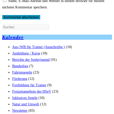
Name, E-Mail-Adresse und Website in diesem Browser für meinen
Benutzernamen
Mail-
Website-
nächsten Kommentar speichern.
zum
Adresse
URL
Kommentieren
zum
ein
ein
Kommentieren
(optional)
ein
Kalende
r
Aus-/WB für Trainer (Ausschreibg.)
(18)
Ausbildung / Kurse
(18)
Berichte der Seglerjugend
(91)
Bundesliga
(7)
Fahrtensegeln
(23)
Förderung
(12)
Fortbildung für Trainer
(9)
Freizeitangebote des HSeV
(23)
Inklusives Segeln
(10)
Natur und Umwelt
(12)
Newsletter
(83)