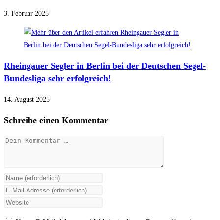
3. Februar 2025
Rheingauer Segler in Berlin bei der Deutschen Segel-
Bundesliga sehr erfolgreich!
14. August 2025
Schreibe einen Kommentar
Kommentar
Gib
deinen
Gib
Namen
deine
Gib
oder
E-
deine