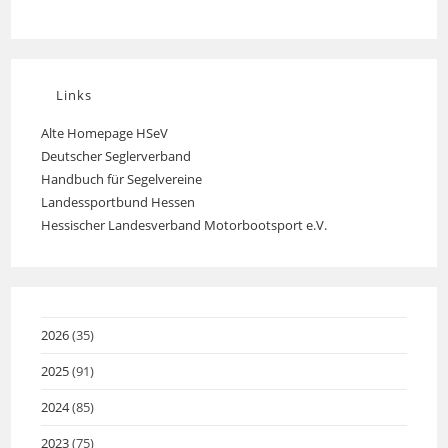
Links
Alte Homepage HSeV
Opens
Deutscher Seglerverband
Opens
in
Handbuch für Segelvereine
Opens
in
a
Landessportbund Hessen
Opens
in
a
new
Hessischer Landesverband Motorbootsport e.V.
Opens
in
a
new
tab
in
a
new
tab
a
new
tab
new
tab
tab
2026
(35)
2025
(91)
2024
(85)
2023
(75)