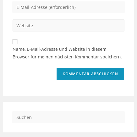
Namen
Gib
oder
deine
Benutzernamen
E-
Gib
zum
Mail-
deine
Kommentieren
Adresse
Website-
ein
zum
URL
Name, E-Mail-Adresse und Website in diesem
Kommentieren
ein
Browser für meinen nächsten Kommentar speichern.
ein
(optional)