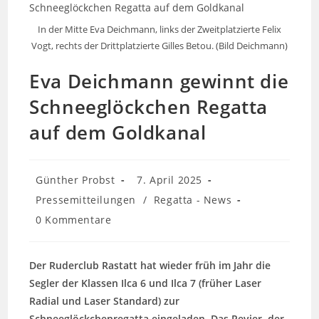
In der Mitte Eva Deichmann, links der Zweitplatzierte Felix
Vogt, rechts der Drittplatzierte Gilles Betou. (Bild Deichmann)
Eva Deichmann gewinnt die
Schneeglöckchen Regatta
auf dem Goldkanal
Beitrags-
Beitrag
Günther Probst
7. April 2025
Autor:
veröffentlicht:
Beitrags-
Pressemitteilungen
/
Regatta - News
Kategorie:
Beitrags-
0 Kommentare
Kommentare:
Der Ruderclub Rastatt hat wieder früh im Jahr die
Segler der Klassen Ilca 6 und Ilca 7 (früher Laser
Radial und Laser Standard) zur
Schneeglöckchenregatta eingeladen. Das Revier, der