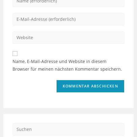
deinen
Namen
Gib
oder
deine
Benutzernamen
E-
Gib
zum
Mail-
deine
Kommentieren
Adresse
Website-
ein
zum
URL
Name, E-Mail-Adresse und Website in diesem
Kommentieren
ein
Browser für meinen nächsten Kommentar speichern.
ein
(optional)