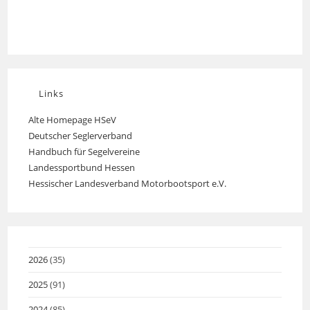
Links
Alte Homepage HSeV
Opens
Deutscher Seglerverband
Opens
in
Handbuch für Segelvereine
Opens
in
a
Landessportbund Hessen
Opens
in
a
new
Hessischer Landesverband Motorbootsport e.V.
Opens
in
a
new
tab
in
a
new
tab
a
new
tab
new
tab
tab
2026
(35)
2025
(91)
2024
(85)