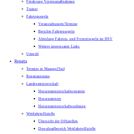
Förderung Vereinsmaßnahmen
Trainer
Fahrtensegeln
Veranstaltungen/Termine
Berichte Fahrtensegeln
Abteilung Fahrten- und Freizeitsegeln im DSV
Weitere interessante Links
Umwelt
Regatta
Termine in Manage2Sail
Regattatermine
Landesmeisterschaft
Hessenmeisterschaftsregatten
Hessenmeister
Hessenmeisterschaftsordnung
Wettfahrtoffizielle
Übersicht der Offiziellen
Downloadbereich Wettfahrtoffizielle