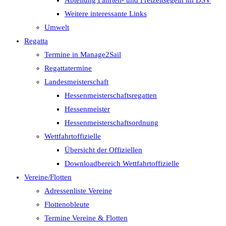
Abteilung Fahrten- und Freizeitsegeln im DSV
Weitere interessante Links
Umwelt
Regatta
Termine in Manage2Sail
Regattatermine
Landesmeisterschaft
Hessenmeisterschaftsregatten
Hessenmeister
Hessenmeisterschaftsordnung
Wettfahrtoffizielle
Übersicht der Offiziellen
Downloadbereich Wettfahrtoffizielle
Vereine/Flotten
Adressenliste Vereine
Flottenobleute
Termine Vereine & Flotten